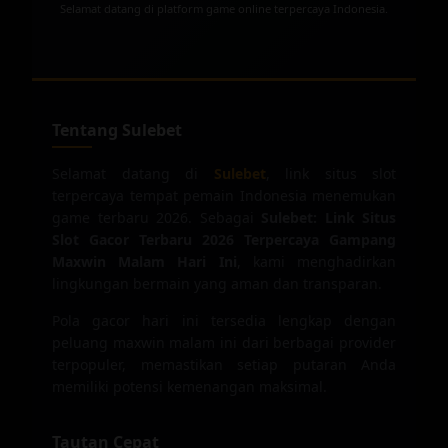
Selamat datang di platform game online terpercaya Indonesia.
Tentang Sulebet
Selamat datang di
Sulebet
, link situs slot
terpercaya tempat pemain Indonesia menemukan
game terbaru 2026. Sebagai
Sulebet: Link Situs
Slot Gacor Terbaru 2026 Terpercaya Gampang
Maxwin Malam Hari Ini
, kami menghadirkan
lingkungan bermain yang aman dan transparan.
Pola gacor hari ini tersedia lengkap dengan
peluang maxwin malam ini dari berbagai provider
terpopuler, memastikan setiap putaran Anda
memiliki potensi kemenangan maksimal.
Tautan Cepat