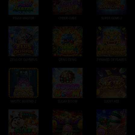
PIGGY MASTER
CYBER CUBE
SUPER GEMS 2
ZEUS OF OLYMPUS
DENG DENG
PYRAMID OF FLAMES
MYSTIC LEGEND 2
SUGAR BOOM
LUCKY ACE