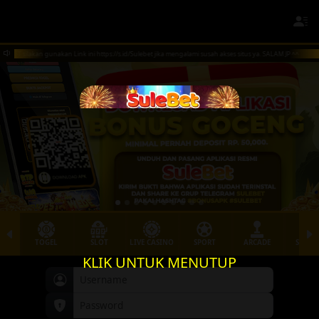
nk ini https://s.id/Sulebet jika mengalami susah akses situs ya. SALAM JP ^^
Kepada Se
TOGEL
SLOT
LIVE CASINO
SPORT
ARCADE
SABU
KLIK UNTUK MENUTUP