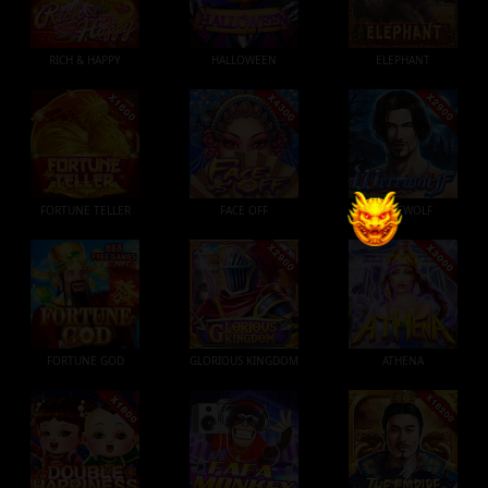
RICH & HAPPY
HALLOWEEN
ELEPHANT
FORTUNE TELLER
FACE OFF
WEREWOLF
FORTUNE GOD
GLORIOUS KINGDOM
ATHENA