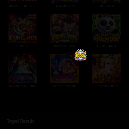
DOUBLE HAPPINESS
FA FA MONKEY
THE EMPIRE
KUNG HEI
WHOS THE BOSS
LUCKY PANDA
MADAME CAROLINE
INDIA TREASURE
CHINA EMPRESS
Togel Result