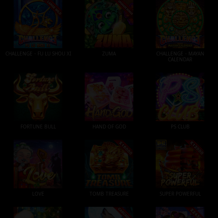
CHALLENGE・FU LU SHOU XI
ZUMA
CHALLENGE・MAYAN
CALENDAR
FORTUNE BULL
HAND OF GOD
PS CLUB
LOVE
TOMB TREASURE
SUPER POWERFUL