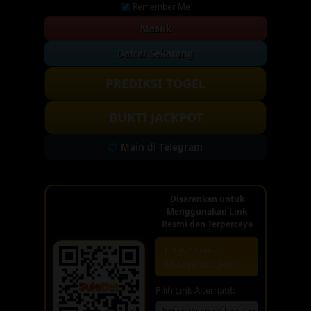
Remember Me
Masuk
Daftar Sekarang
PREDIKSI TOGEL
BUKTI JACKPOT
Main di Telegram
Disarankan untuk
Menggunakan Link
Resmi dan Terpercaya
https://rumah-
kita.xyz/sulegacor
Pilih Link Alternatif: