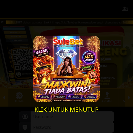
LEBET silakan gunakan Link ini https://s.id/Sulebet jika mengalami susah akses situs ya. SALAM JP ^^
TOGEL
SLOT
LIVE CASINO
SPORT
ARCADE
SABU
KLIK UNTUK MENUTUP