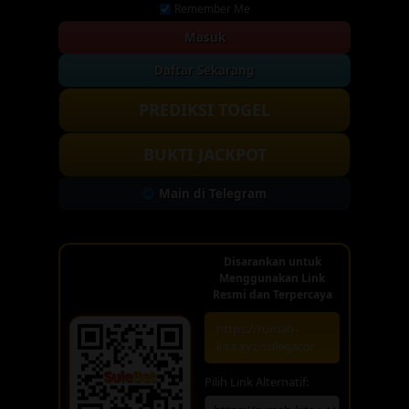
Remember Me
Masuk
Daftar Sekarang
PREDIKSI TOGEL
BUKTI JACKPOT
Main di Telegram
Disarankan untuk
Menggunakan Link
Resmi dan Terpercaya
https://rumah-
kita.xyz/sulegacor
Pilih Link Alternatif: