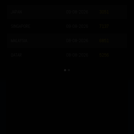
09-08-2026
TOTOMACAU 1600
3051
09-08-2026
TOTOMACAU 1900
7137
08-08-2026
TOTOMACAU 2200
6851
08-08-2026
TOTOMACAU 2300
5256