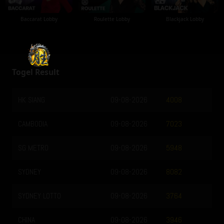
Baccarat Lobby
Roulette Lobby
Blackjack Lobby
Togel Result
09-08-2026
TAIWAN
4008
09-08-2026
HONGKONG
7023
09-08-2026
HK LOTTO
5948
09-08-2026
TOTO WUHAN
8082
09-08-2026
TOTOMACAU 0000
3764
09-08-2026
TOTOMACAU 1300
3946