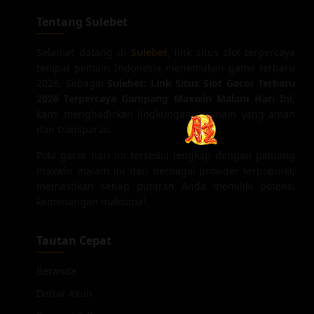
Tentang Sulebet
Selamat datang di
Sulebet
, link situs slot terpercaya
tempat pemain Indonesia menemukan game terbaru
2026. Sebagai
Sulebet: Link Situs Slot Gacor Terbaru
2026 Terpercaya Gampang Maxwin Malam Hari Ini
,
kami menghadirkan lingkungan bermain yang aman
dan transparan.
Pola gacor hari ini tersedia lengkap dengan peluang
maxwin malam ini dari berbagai provider terpopuler,
memastikan setiap putaran Anda memiliki potensi
kemenangan maksimal.
Tautan Cepat
Beranda
Daftar Akun