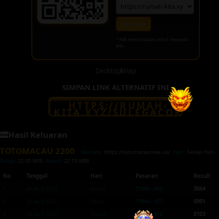
Salin Link
* Klik tombol diatas untuk menyalin
link.
Desktop
Wap
SIMPAN LINK ALTERNATIF INI
HTTPS://RUMAH-
KITA.XYZ/SULEGACOR
Hasil Keluaran
TOTOMACAU 2200
Website:
https://totomacaunew.us/
, Hari:
Setiap Hari
,
Tutup:
22:00 WIB
, Result:
22:15 WIB
No
Tanggal
Hari
Pasaran
Result
1
06 Aug 2026
Kamis
TTM4 - 478
3064
2
05 Aug 2026
Rabu
TTM4 - 477
0991
3
04 Aug 2026
Selasa
TTM4 - 476
8103