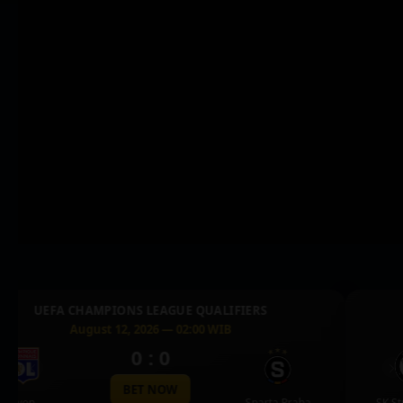
UEFA CHAMPIONS LEAGUE QUALIFIERS
August 12, 2026 — 01:30 WIB
0 : 0
Previous
Nex
BET NOW
SK Sturm Graz
Fenerbahce